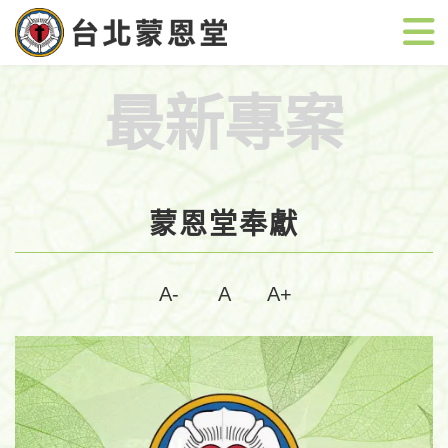
最新專案
蒙恩堂奉獻
A-
A
A+