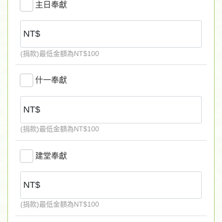
主日奉獻
始。願神紀念您的擺上！
2. 如需開立當年度收據，請於該年度 12/23 22:00 前完成
刷卡(奉獻金額才能在12/31日前入帳)。奉獻收據將以銀行
實際入帳日為準。
(捐款)最低金額為NT$100
3. 收據開立：單次奉獻收據於月底統一處理，次月寄發支
票將依到期日處理及寄發收據）；年度彙整收據於隔年3月
什一奉獻
底前開立。
4. 信用卡收單銀行自2022年10月18日起，依信用卡國際組
織規範，
僅支援 3DS 2.0 認證
。
(捐款)最低金額為NT$100
5. 如需協助請致電行政幹事 (
886) (02)2570-0564
分機11
-------------------------------------------------------------
建堂奉獻
若要 臨櫃匯款 (或無摺存款)
帳號如下，
請備註姓名，ATM
轉帳請來電或以 email 告訴我們您的
帳號末五碼
。
Email：gng.church@msa.hinet.net 電話：(
886) (02)2570-
0564
分機 11
(捐款)最低金額為NT$100
◎建堂奉獻匯款專戶