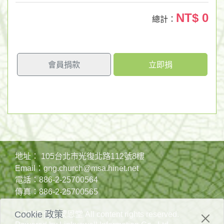
NT$
0
總計：
會員捐款
立即捐
地址：
105台北市光復北路112號8樓
Email：
gng.church@msa.hinet.net
電話：
886-2-25700564
傳真：
886-2-25700565
© 2023 台北蒙恩堂 All content rights reserved.
Cookie 政策