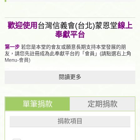
歡迎使用
台灣信義會(台北)蒙恩堂
線上
奉獻平台
第一步
若您是本堂的會友或願意長期支持本堂發展的朋
友，
請您先註冊成為此奉獻平台的「會員」(請點選右上角
Menu-會員)
第二步
登入會員即可進行奉獻
閱讀更多
第三步
若您不註冊成為會員，也可以使用此平台進行線上
奉獻(若為非會員，每次奉獻需填寫基本資料)
※填寫您的基本資料前，請先點選網頁最下端的「
隱
單筆捐款
定期捐款
私條款
」詳閱本會的
「
個人資料保護法告知聲明
」
注意事項：
捐款項目
1.
「
信用卡定期定額
」已啟用，
提醒您，
定期定額刷卡日
為「每月5日至10日」
，且一律從您完成設定之下個月開